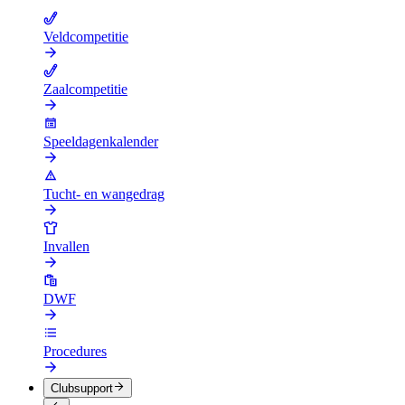
Veldcompetitie
Zaalcompetitie
Speeldagenkalender
Tucht- en wangedrag
Invallen
DWF
Procedures
Clubsupport