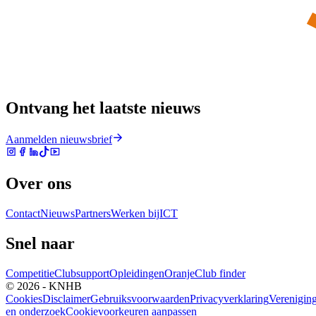
Ontvang het laatste nieuws
Aanmelden nieuwsbrief
Over ons
Contact
Nieuws
Partners
Werken bij
ICT
Snel naar
Competitie
Clubsupport
Opleidingen
Oranje
Club finder
© 2026 - KNHB
Cookies
Disclaimer
Gebruiksvoorwaarden
Privacyverklaring
Verenigin
en onderzoek
Cookievoorkeuren aanpassen