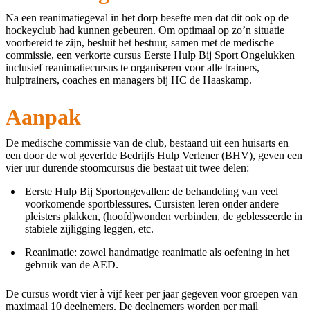
Na een reanimatiegeval in het dorp besefte men dat dit ook op de
hockeyclub had kunnen gebeuren. Om optimaal op zo’n situatie
voorbereid te zijn, besluit het bestuur, samen met de medische
commissie, een verkorte cursus Eerste Hulp Bij Sport Ongelukken
inclusief reanimatiecursus te organiseren voor alle trainers,
hulptrainers, coaches en managers bij HC de Haaskamp.
Aanpak
De medische commissie van de club, bestaand uit een huisarts en
een door de wol geverfde Bedrijfs Hulp Verlener (BHV), geven een
vier uur durende stoomcursus die bestaat uit twee delen:
Eerste Hulp Bij Sportongevallen: de behandeling van veel
voorkomende sportblessures. Cursisten leren onder andere
pleisters plakken, (hoofd)wonden verbinden, de geblesseerde in
stabiele zijligging leggen, etc.
Reanimatie: zowel handmatige reanimatie als oefening in het
gebruik van de AED.
De cursus wordt vier à vijf keer per jaar gegeven voor groepen van
maximaal 10 deelnemers. De deelnemers worden per mail