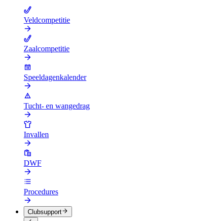
Veldcompetitie
Zaalcompetitie
Speeldagenkalender
Tucht- en wangedrag
Invallen
DWF
Procedures
Clubsupport