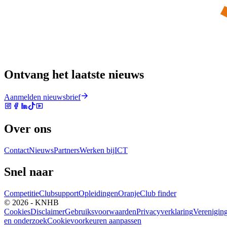
Ontvang het laatste nieuws
Aanmelden nieuwsbrief
Over ons
Contact
Nieuws
Partners
Werken bij
ICT
Snel naar
Competitie
Clubsupport
Opleidingen
Oranje
Club finder
© 2026 - KNHB
Cookies
Disclaimer
Gebruiksvoorwaarden
Privacyverklaring
Verenigin
en onderzoek
Cookievoorkeuren aanpassen