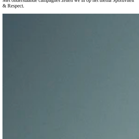
Met onderstaande campagnes zetten we in op het thema Sportiviteit
& Respect.