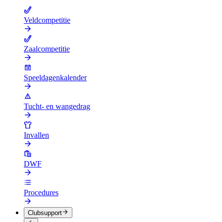
Veldcompetitie
Zaalcompetitie
Speeldagenkalender
Tucht- en wangedrag
Invallen
DWF
Procedures
Clubsupport