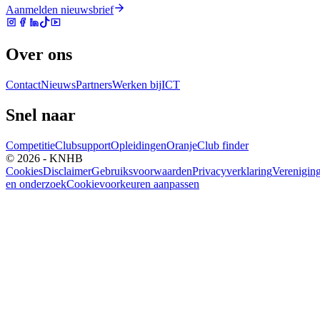
Aanmelden nieuwsbrief
Over ons
Contact
Nieuws
Partners
Werken bij
ICT
Snel naar
Competitie
Clubsupport
Opleidingen
Oranje
Club finder
© 2026 - KNHB
Cookies
Disclaimer
Gebruiksvoorwaarden
Privacyverklaring
Verenigin
en onderzoek
Cookievoorkeuren aanpassen