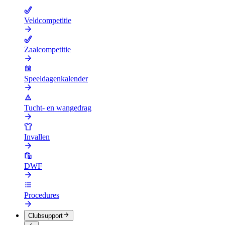
Veldcompetitie
Zaalcompetitie
Speeldagenkalender
Tucht- en wangedrag
Invallen
DWF
Procedures
Clubsupport