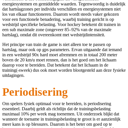
energiesystemen en gemiddelde waarden. Tegenwoordig is duidelijk
dat hartslagzones per individu verschillen en energiesystemen niet
los van elkaar functioneren. Daarom wordt steeds vaker gekozen
voor een functionele benadering, waarbij training gericht is op
wedstrijd specifieke belasting. Voor hockey betekent dit trainen in
een sub maximale zone (ongeveer 85–92% van de maximale
hartslag), omdat dit overeenkomt met wedstrijdintensiteit.
Het principe van train de game is niet alleen toe te passen op
hartslag, maar ook op gps parameters. Ervan uitgaande dat iemand
in een wedstrijd 90x hard moet afremmen en in totaal 200 meter
boven de 20 km/u moet rennen, dan is het goed om het lichaam
daarop voor te bereiden. Dat betekent dat het lichaam in de
training(-sweek) dus ook moet worden blootgesteld aan deze fysieke
uitdagingen.
Periodisering
Om spelers fysiek optimaal voor te bereiden, is periodisering
essentieel. Daarbij geldt als richtlijn dat de trainingsbelasting
maximaal 10% per week mag toenemen. Uit onderzoek blijkt dat
wanneer de toename in trainingsbelasting te groot is er aanzienlijk
meer kans is op blessures. Daarom is het beter om goed op te