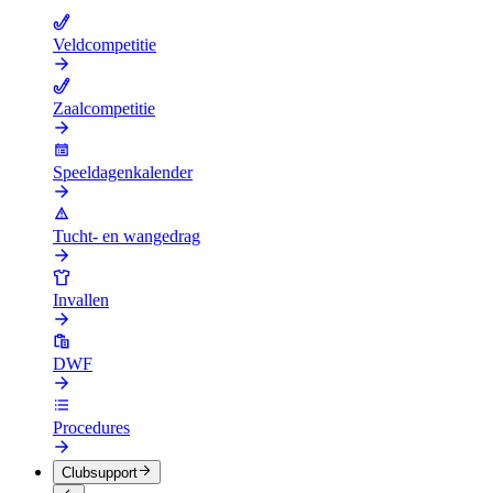
Veldcompetitie
Zaalcompetitie
Speeldagenkalender
Tucht- en wangedrag
Invallen
DWF
Procedures
Clubsupport