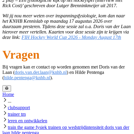
2 play – Een fysiologische kijk op het hockeyspel (interview met
Rick Cost)’ geschreven door Lutger Brenninkmeijer uit 2017.
Wil jij nou meer weten over inspanningsfysiologie, kom dan naar
het KNHB Kennislab op maandag 17 augustus 2026 over
duurzaam presteren. Tijdens deze sessie zal o.a. Doris van der Laan
hierover meer vertellen. Kaarten voor deze sessie zijn te krijgen via
deze link:
FIH Hockey World Cup 2026 - Monday August 17th
Vragen
Bij vragen kan er contact op worden genomen met Doris van der
Laan (
doris.van.der.laan@knhb.nl
) en Hilde Pentenga
(
hilde.pentenga@knhb.nl
).
Home
...
clubsupport
trainer tm
leren en ontwikkelen
train the game fysiek trainen op wedstrijdintensiteit doris van der
laan hilde pentenga