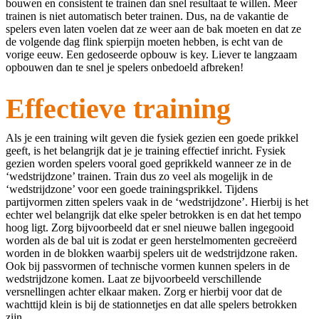
bouwen en consistent te trainen dan snel resultaat te willen. Meer
trainen is niet automatisch beter trainen. Dus, na de vakantie de
spelers even laten voelen dat ze weer aan de bak moeten en dat ze
de volgende dag flink spierpijn moeten hebben, is echt van de
vorige eeuw. Een gedoseerde opbouw is key. Liever te langzaam
opbouwen dan te snel je spelers onbedoeld afbreken!
Effectieve training
Als je een training wilt geven die fysiek gezien een goede prikkel
geeft, is het belangrijk dat je je training effectief inricht. Fysiek
gezien worden spelers vooral goed geprikkeld wanneer ze in de
‘wedstrijdzone’ trainen. Train dus zo veel als mogelijk in de
‘wedstrijdzone’ voor een goede trainingsprikkel. Tijdens
partijvormen zitten spelers vaak in de ‘wedstrijdzone’. Hierbij is het
echter wel belangrijk dat elke speler betrokken is en dat het tempo
hoog ligt. Zorg bijvoorbeeld dat er snel nieuwe ballen ingegooid
worden als de bal uit is zodat er geen herstelmomenten gecreëerd
worden in de blokken waarbij spelers uit de wedstrijdzone raken.
Ook bij passvormen of technische vormen kunnen spelers in de
wedstrijdzone komen. Laat ze bijvoorbeeld verschillende
versnellingen achter elkaar maken. Zorg er hierbij voor dat de
wachttijd klein is bij de stationnetjes en dat alle spelers betrokken
zijn.