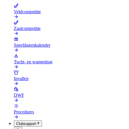
Veldcompetitie
Zaalcompetitie
Speeldagenkalender
Tucht- en wangedrag
Invallen
DWF
Procedures
Clubsupport