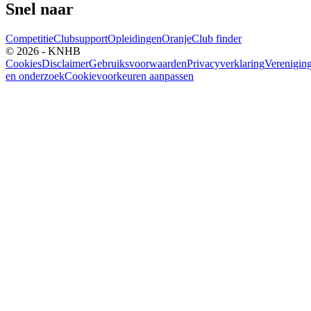
Snel naar
Competitie
Clubsupport
Opleidingen
Oranje
Club finder
© 2026 - KNHB
Cookies
Disclaimer
Gebruiksvoorwaarden
Privacyverklaring
Verenigin
en onderzoek
Cookievoorkeuren aanpassen