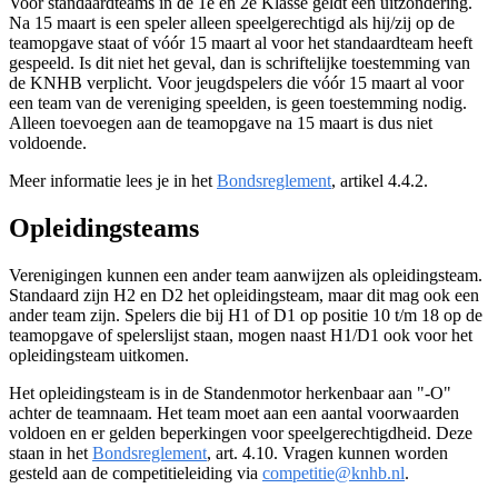
Voor standaardteams in de 1e en 2e Klasse geldt een uitzondering.
Na 15 maart is een speler alleen speelgerechtigd als hij/zij op de
teamopgave staat of vóór 15 maart al voor het standaardteam heeft
gespeeld. Is dit niet het geval, dan is schriftelijke toestemming van
de KNHB verplicht. Voor jeugdspelers die vóór 15 maart al voor
een team van de vereniging speelden, is geen toestemming nodig.
Alleen toevoegen aan de teamopgave na 15 maart is dus niet
voldoende.
Meer informatie lees je in het
Bondsreglement
, artikel 4.4.2.
Opleidingsteams
Verenigingen kunnen een ander team aanwijzen als opleidingsteam.
Standaard zijn H2 en D2 het opleidingsteam, maar dit mag ook een
ander team zijn. Spelers die bij H1 of D1 op positie 10 t/m 18 op de
teamopgave of spelerslijst staan, mogen naast H1/D1 ook voor het
opleidingsteam uitkomen.
Het opleidingsteam is in de Standenmotor herkenbaar aan "-O"
achter de teamnaam. Het team moet aan een aantal voorwaarden
voldoen en er gelden beperkingen voor speelgerechtigdheid. Deze
staan in het
Bondsreglement
, art. 4.10. Vragen kunnen worden
gesteld aan de competitieleiding via
competitie@knhb.nl
.