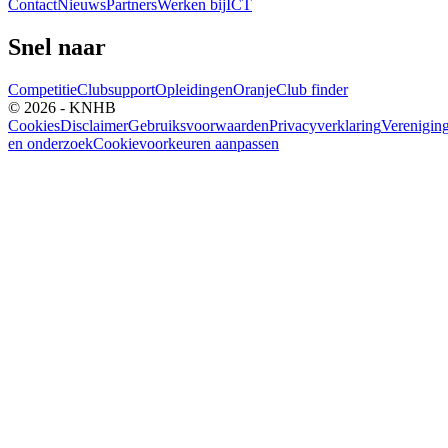
Contact
Nieuws
Partners
Werken bij
ICT
Snel naar
Competitie
Clubsupport
Opleidingen
Oranje
Club finder
© 2026 - KNHB
Cookies
Disclaimer
Gebruiksvoorwaarden
Privacyverklaring
Verenigin
en onderzoek
Cookievoorkeuren aanpassen