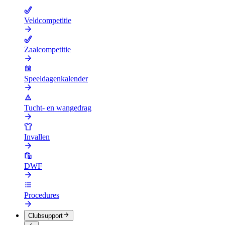
Veldcompetitie
Zaalcompetitie
Speeldagenkalender
Tucht- en wangedrag
Invallen
DWF
Procedures
Clubsupport