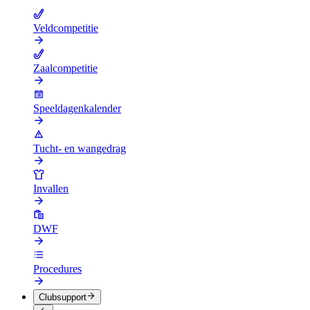
Veldcompetitie
Zaalcompetitie
Speeldagenkalender
Tucht- en wangedrag
Invallen
DWF
Procedures
Clubsupport