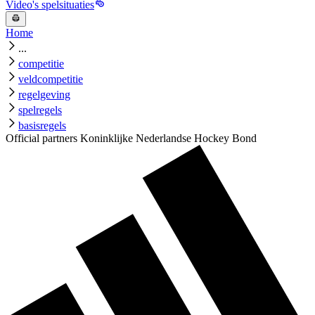
Video's spelsituaties
Home
...
competitie
veldcompetitie
regelgeving
spelregels
basisregels
Official partners Koninklijke Nederlandse Hockey Bond