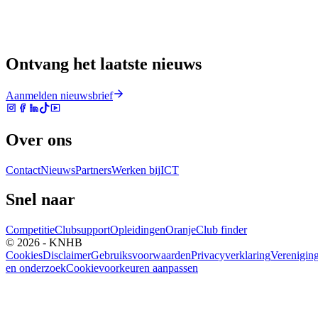
Ontvang het laatste nieuws
Aanmelden nieuwsbrief
Over ons
Contact
Nieuws
Partners
Werken bij
ICT
Snel naar
Competitie
Clubsupport
Opleidingen
Oranje
Club finder
© 2026 - KNHB
Cookies
Disclaimer
Gebruiksvoorwaarden
Privacyverklaring
Verenigin
en onderzoek
Cookievoorkeuren aanpassen