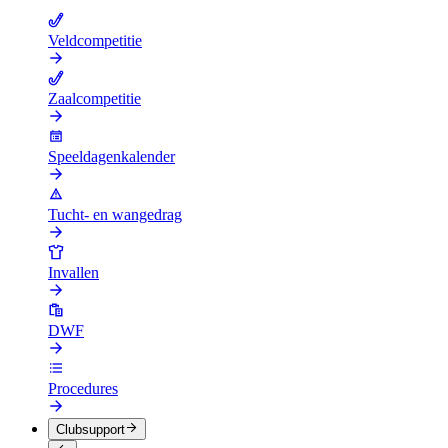
Veldcompetitie
Zaalcompetitie
Speeldagenkalender
Tucht- en wangedrag
Invallen
DWF
Procedures
Clubsupport