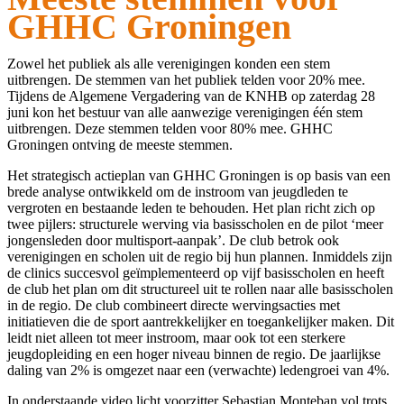
GHHC Groningen
Zowel het publiek als alle verenigingen konden een stem
uitbrengen. De stemmen van het publiek telden voor 20% mee.
Tijdens de Algemene Vergadering van de KNHB op zaterdag 28
juni kon het bestuur van alle aanwezige verenigingen één stem
uitbrengen. Deze stemmen telden voor 80% mee. GHHC
Groningen ontving de meeste stemmen.
Het strategisch actieplan van GHHC Groningen is op basis van een
brede analyse ontwikkeld om de instroom van jeugdleden te
vergroten en bestaande leden te behouden. Het plan richt zich op
twee pijlers: structurele werving via basisscholen en de pilot ‘meer
jongensleden door multisport-aanpak’. De club betrok ook
verenigingen en scholen uit de regio bij hun plannen. Inmiddels zijn
de clinics succesvol geïmplementeerd op vijf basisscholen en heeft
de club het plan om dit structureel uit te rollen naar alle basisscholen
in de regio. De club combineert directe wervingsacties met
initiatieven die de sport aantrekkelijker en toegankelijker maken. Dit
leidt niet alleen tot meer instroom, maar ook tot een sterkere
jeugdopleiding en een hoger niveau binnen de regio. De jaarlijkse
daling van 2% is omgezet naar een (verwachte) ledengroei van 4%.
In onderstaande video licht voorzitter Sebastian Monteban vol trots