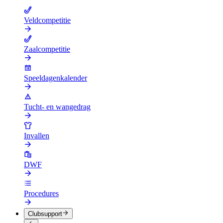
Veldcompetitie
Zaalcompetitie
Speeldagenkalender
Tucht- en wangedrag
Invallen
DWF
Procedures
Clubsupport