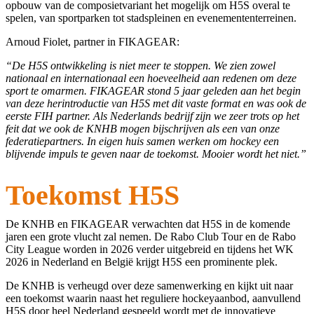
opbouw van de composietvariant het mogelijk om H5S overal te
spelen, van sportparken tot stadspleinen en evenemententerreinen.
Arnoud Fiolet, partner in FIKAGEAR:
“De H5S ontwikkeling is niet meer te stoppen. We zien zowel
nationaal en internationaal een hoeveelheid aan redenen om deze
sport te omarmen. FIKAGEAR stond 5 jaar geleden aan het begin
van deze herintroductie van H5S met dit vaste format en was ook de
eerste FIH partner. Als Nederlands bedrijf zijn we zeer trots op het
feit dat we ook de KNHB mogen bijschrijven als een van onze
federatiepartners. In eigen huis samen werken om hockey een
blijvende impuls te geven naar de toekomst. Mooier wordt het niet.”
Toekomst H5S
De KNHB en FIKAGEAR verwachten dat H5S in de komende
jaren een grote vlucht zal nemen. De Rabo Club Tour en de Rabo
City League worden in 2026 verder uitgebreid en tijdens het WK
2026 in Nederland en België krijgt H5S een prominente plek.
De KNHB is verheugd over deze samenwerking en kijkt uit naar
een toekomst waarin naast het reguliere hockeyaanbod, aanvullend
H5S door heel Nederland gespeeld wordt met de innovatieve