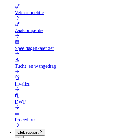
Veldcompetitie
Zaalcompetitie
Speeldagenkalender
Tucht- en wangedrag
Invallen
DWF
Procedures
Clubsupport