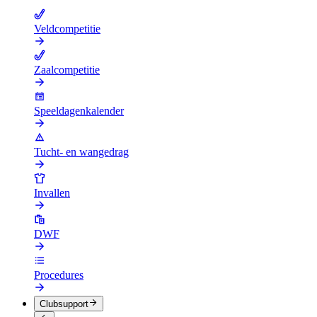
Veldcompetitie
Zaalcompetitie
Speeldagenkalender
Tucht- en wangedrag
Invallen
DWF
Procedures
Clubsupport