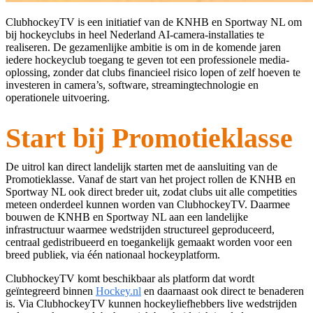
ClubhockeyTV is een initiatief van de KNHB en Sportway NL om
bij hockeyclubs in heel Nederland AI-camera-installaties te
realiseren. De gezamenlijke ambitie is om in de komende jaren
iedere hockeyclub toegang te geven tot een professionele media-
oplossing, zonder dat clubs financieel risico lopen of zelf hoeven te
investeren in camera’s, software, streamingtechnologie en
operationele uitvoering.
Start bij Promotieklasse
De uitrol kan direct landelijk starten met de aansluiting van de
Promotieklasse. Vanaf de start van het project rollen de KNHB en
Sportway NL ook direct breder uit, zodat clubs uit alle competities
meteen onderdeel kunnen worden van ClubhockeyTV. Daarmee
bouwen de KNHB en Sportway NL aan een landelijke
infrastructuur waarmee wedstrijden structureel geproduceerd,
centraal gedistribueerd en toegankelijk gemaakt worden voor een
breed publiek, via één nationaal hockeyplatform.
ClubhockeyTV komt beschikbaar als platform dat wordt
geïntegreerd binnen
Hockey.nl
en daarnaast ook direct te benaderen
is. Via ClubhockeyTV kunnen hockeyliefhebbers live wedstrijden