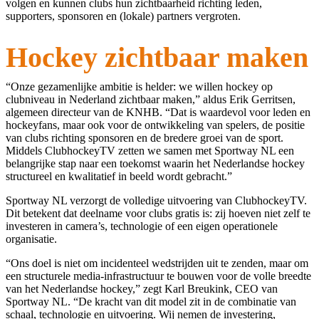
volgen en kunnen clubs hun zichtbaarheid richting leden,
supporters, sponsoren en (lokale) partners vergroten.
Hockey zichtbaar maken
“Onze gezamenlijke ambitie is helder: we willen hockey op
clubniveau in Nederland zichtbaar maken,” aldus Erik Gerritsen,
algemeen directeur van de KNHB. “Dat is waardevol voor leden en
hockeyfans, maar ook voor de ontwikkeling van spelers, de positie
van clubs richting sponsoren en de bredere groei van de sport.
Middels ClubhockeyTV zetten we samen met Sportway NL een
belangrijke stap naar een toekomst waarin het Nederlandse hockey
structureel en kwalitatief in beeld wordt gebracht.”
Sportway NL verzorgt de volledige uitvoering van ClubhockeyTV.
Dit betekent dat deelname voor clubs gratis is: zij hoeven niet zelf te
investeren in camera’s, technologie of een eigen operationele
organisatie.
“Ons doel is niet om incidenteel wedstrijden uit te zenden, maar om
een structurele media-infrastructuur te bouwen voor de volle breedte
van het Nederlandse hockey,” zegt Karl Breukink, CEO van
Sportway NL. “De kracht van dit model zit in de combinatie van
schaal, technologie en uitvoering. Wij nemen de investering,