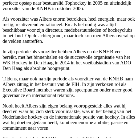
perfecte opstap naar bestuurslid Tophockey in 2005 en uiteindelijk
voorzitter van de KNHB in oktober 2006.
Als voorzitter was Albers enorm betrokken, heel energiek, maar ook
rustig, relativerend en rationeel. En als het nodig was altijd
beschikbaar voor zijn directeur, medebestuursleden of hockeyclubs
in het land. Op de achtergrond, maar toch kon men Albers overal op
de velden aantreffen.
In zijn periode als voorzitter hebben Albers en de KNHB veel
bereikt, met het binnenhalen en de succesvolle organisatie van het
WK Hockey in Den Haag in 2014 in het voetbalstadion van ADO
Den Haag als absolute hoogtepunt.
Tijdens, maar ook na zijn periode als voorzitter van de KNHB nam
Albers zitting in het bestuur van de FIH. In zijn verkozen rol als
Executive Board member waren zijn speerpunten onder meer good
governance en international relations.
Nooit heeft Albers zijn eigen belang vooropgesteld; alles wat hij
deed en waar hij zich sterk voor maakte, was in het belang van het
Nederlandse hockey en de internationale positie van hockey. In alles
wat hij doet en gedaan heeft, komt een enorme ambitie, passie en
commitment naar voren.