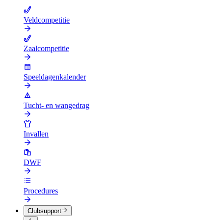
Veldcompetitie
Zaalcompetitie
Speeldagenkalender
Tucht- en wangedrag
Invallen
DWF
Procedures
Clubsupport