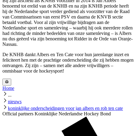
Bij zijn afscheid als KNHB voorzitter in 2014 is Jan Albers
benoemd tot erelid van de KNHB en na zijn KNHB periode heeft
hij de Nederlandse sport verder gediend als voorzitter van de Raad
van Commissarissen van eerst PSV en daarna de KNVB sectie
betaald voetbal. Voor al zijn vrijwillige bijdragen aan de
Nederlandse sport en samenleving – waarbij hij ook meerdere rollen
had richting de minder bedeelden van onze samenleving – is Albers
nu dus geëerd via zijn benoeming tot Ridder in de Orde van Oranje-
Nassau.
De KNHB dankt Albers en Ten Cate voor hun jarenlange inzet en
feliciteert hen met de prachtige onderscheiding die zij hebben mogen
ontvangen. Zij zijn – samen met alle andere vrijwilligers –
onmisbaar voor de hockeysport!
Home
...
nieuws
koninklijke onderscheidingen voor jan albers en rob ten cate
Official partners Koninklijke Nederlandse Hockey Bond