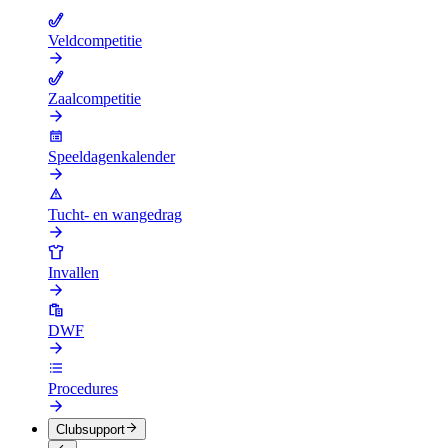
Veldcompetitie
Zaalcompetitie
Speeldagenkalender
Tucht- en wangedrag
Invallen
DWF
Procedures
Clubsupport