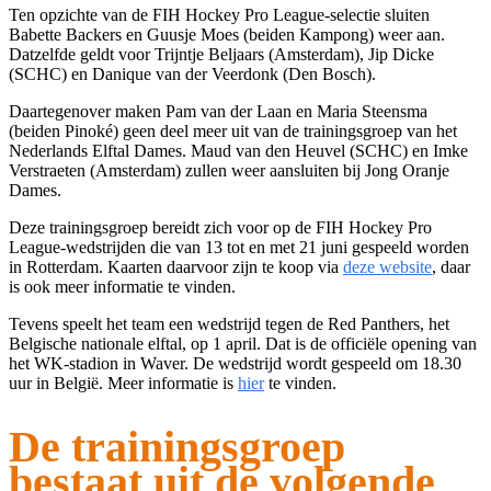
Ten opzichte van de FIH Hockey Pro League-selectie sluiten
Babette Backers en Guusje Moes (beiden Kampong) weer aan.
Datzelfde geldt voor Trijntje Beljaars (Amsterdam), Jip Dicke
(SCHC) en Danique van der Veerdonk (Den Bosch).
Daartegenover maken Pam van der Laan en Maria Steensma
(beiden Pinoké) geen deel meer uit van de trainingsgroep van het
Nederlands Elftal Dames. Maud van den Heuvel (SCHC) en Imke
Verstraeten (Amsterdam) zullen weer aansluiten bij Jong Oranje
Dames.
Deze trainingsgroep bereidt zich voor op de FIH Hockey Pro
League-wedstrijden die van 13 tot en met 21 juni gespeeld worden
in Rotterdam. Kaarten daarvoor zijn te koop via
deze website
, daar
is ook meer informatie te vinden.
Tevens speelt het team een wedstrijd tegen de Red Panthers, het
Belgische nationale elftal, op 1 april. Dat is de officiële opening van
het WK-stadion in Waver. De wedstrijd wordt gespeeld om 18.30
uur in België. Meer informatie is
hier
te vinden.
De trainingsgroep
bestaat uit de volgende