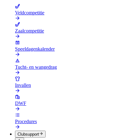
Veldcompetitie
Zaalcompetitie
Speeldagenkalender
Tucht- en wangedrag
Invallen
DWF
Procedures
Clubsupport