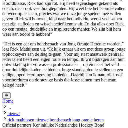
Hoofdklasse, Rick had zijn rol. Hij heeft tegenslagen gekend als
coach, maar ook veel hoogtepunten. Hij weet hoe het is om te vallen
én weer op te staan, precies wat we onze jonge spelers mee willen
geven. Rick wil bouwen, kijkt naar het individu, werkt veel samen
met zijn stafleden en wisselt actief kennis uit. En dat alles doet Rick
op een rustige, duidelijke en inspirerende manier. We zijn blij hem
weer aan boord te hebben!”
“Het is een eer om bondscoach van Jong Oranje Heren te worden,”
legt Rick Mathijssen uit. “Ik kijk ernaar uit om met deze groep jonge
tophockeyers aan de slag te gaan. Voor mij staat maatwerk centraal:
ieder talent heeft een eigen route en tempo. Ik wil bijdragen aan hun
ontwikkeling tot volwassen professionals — op én naast het veld —
door duidelijke kaders te bieden, hoge standaarden te stellen en een
veilige, open leeromgeving te bieden. Daarbij kan ik natuurlijk ook
voortborduren op de stevige basis die Jesse samen met het team
gelegd heeft.”
Home
...
nieuws
rick mathijssen nieuwe bondscoach jong oranje heren
Official partners Koninklijke Nederlandse Hockey Bond