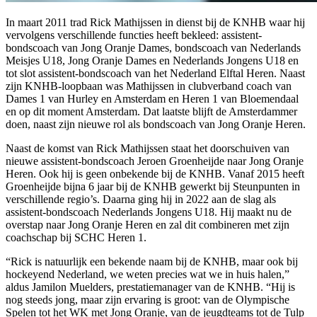
In maart 2011 trad Rick Mathijssen in dienst bij de KNHB waar hij
vervolgens verschillende functies heeft bekleed: assistent-
bondscoach van Jong Oranje Dames, bondscoach van Nederlands
Meisjes U18, Jong Oranje Dames en Nederlands Jongens U18 en
tot slot assistent-bondscoach van het Nederland Elftal Heren. Naast
zijn KNHB-loopbaan was Mathijssen in clubverband coach van
Dames 1 van Hurley en Amsterdam en Heren 1 van Bloemendaal
en op dit moment Amsterdam. Dat laatste blijft de Amsterdammer
doen, naast zijn nieuwe rol als bondscoach van Jong Oranje Heren.
Naast de komst van Rick Mathijssen staat het doorschuiven van
nieuwe assistent-bondscoach Jeroen Groenheijde naar Jong Oranje
Heren. Ook hij is geen onbekende bij de KNHB. Vanaf 2015 heeft
Groenheijde bijna 6 jaar bij de KNHB gewerkt bij Steunpunten in
verschillende regio’s. Daarna ging hij in 2022 aan de slag als
assistent-bondscoach Nederlands Jongens U18. Hij maakt nu de
overstap naar Jong Oranje Heren en zal dit combineren met zijn
coachschap bij SCHC Heren 1.
“Rick is natuurlijk een bekende naam bij de KNHB, maar ook bij
hockeyend Nederland, we weten precies wat we in huis halen,”
aldus Jamilon Muelders, prestatiemanager van de KNHB. “Hij is
nog steeds jong, maar zijn ervaring is groot: van de Olympische
Spelen tot het WK met Jong Oranje, van de jeugdteams tot de Tulp