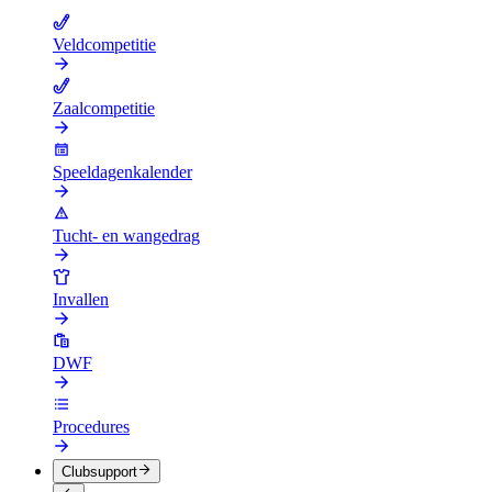
Veldcompetitie
Zaalcompetitie
Speeldagenkalender
Tucht- en wangedrag
Invallen
DWF
Procedures
Clubsupport