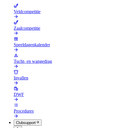
Veldcompetitie
Zaalcompetitie
Speeldagenkalender
Tucht- en wangedrag
Invallen
DWF
Procedures
Clubsupport