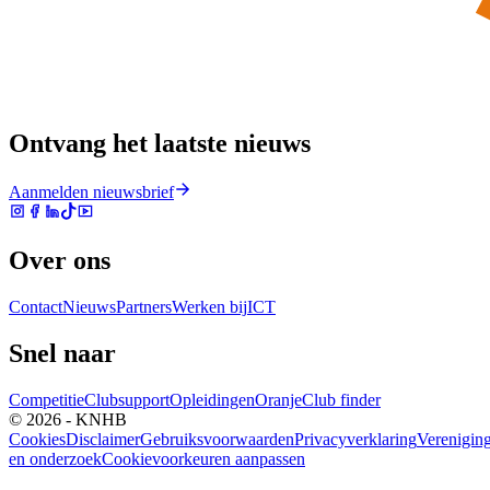
Ontvang het laatste nieuws
Aanmelden nieuwsbrief
Over ons
Contact
Nieuws
Partners
Werken bij
ICT
Snel naar
Competitie
Clubsupport
Opleidingen
Oranje
Club finder
© 2026 - KNHB
Cookies
Disclaimer
Gebruiksvoorwaarden
Privacyverklaring
Verenigin
en onderzoek
Cookievoorkeuren aanpassen