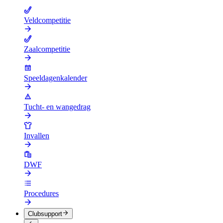
Veldcompetitie
Zaalcompetitie
Speeldagenkalender
Tucht- en wangedrag
Invallen
DWF
Procedures
Clubsupport