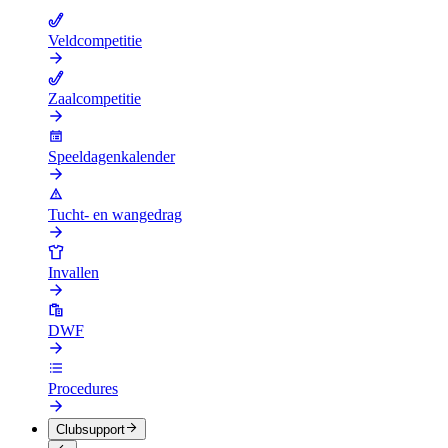
Veldcompetitie
Zaalcompetitie
Speeldagenkalender
Tucht- en wangedrag
Invallen
DWF
Procedures
Clubsupport