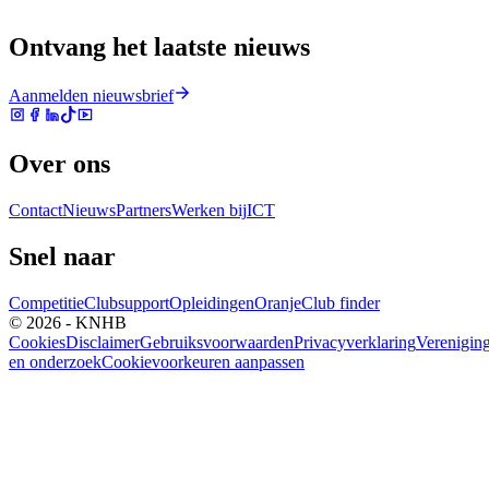
Ontvang het laatste nieuws
Aanmelden nieuwsbrief
Over ons
Contact
Nieuws
Partners
Werken bij
ICT
Snel naar
Competitie
Clubsupport
Opleidingen
Oranje
Club finder
© 2026 - KNHB
Cookies
Disclaimer
Gebruiksvoorwaarden
Privacyverklaring
Verenigin
en onderzoek
Cookievoorkeuren aanpassen