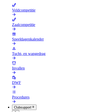
Veldcompetitie
Zaalcompetitie
Speeldagenkalender
Tucht- en wangedrag
Invallen
DWF
Procedures
Clubsupport