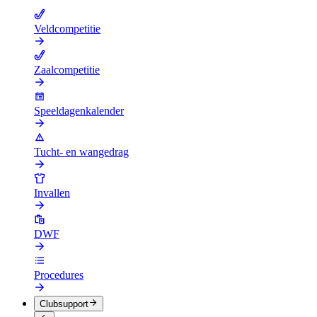
Veldcompetitie
Zaalcompetitie
Speeldagenkalender
Tucht- en wangedrag
Invallen
DWF
Procedures
Clubsupport