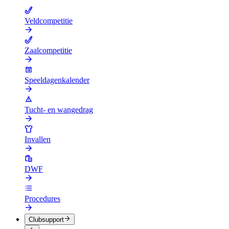
Veldcompetitie
Zaalcompetitie
Speeldagenkalender
Tucht- en wangedrag
Invallen
DWF
Procedures
Clubsupport