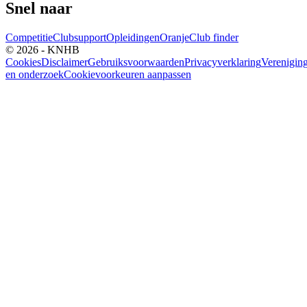
Snel naar
Competitie
Clubsupport
Opleidingen
Oranje
Club finder
© 2026 - KNHB
Cookies
Disclaimer
Gebruiksvoorwaarden
Privacyverklaring
Verenigin
en onderzoek
Cookievoorkeuren aanpassen