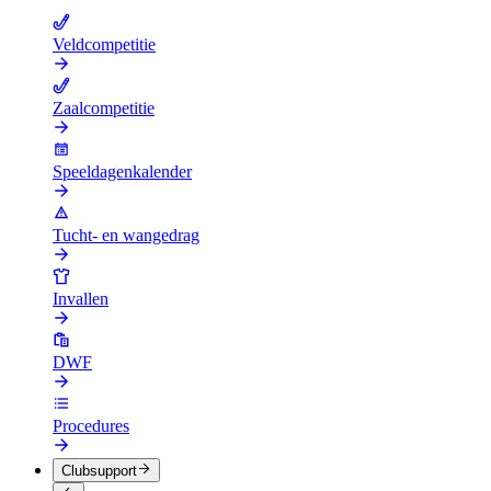
Veldcompetitie
Zaalcompetitie
Speeldagenkalender
Tucht- en wangedrag
Invallen
DWF
Procedures
Clubsupport