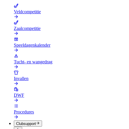
Veldcompetitie
Zaalcompetitie
Speeldagenkalender
Tucht- en wangedrag
Invallen
DWF
Procedures
Clubsupport