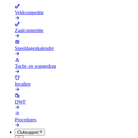
Veldcompetitie
Zaalcompetitie
Speeldagenkalender
Tucht- en wangedrag
Invallen
DWF
Procedures
Clubsupport