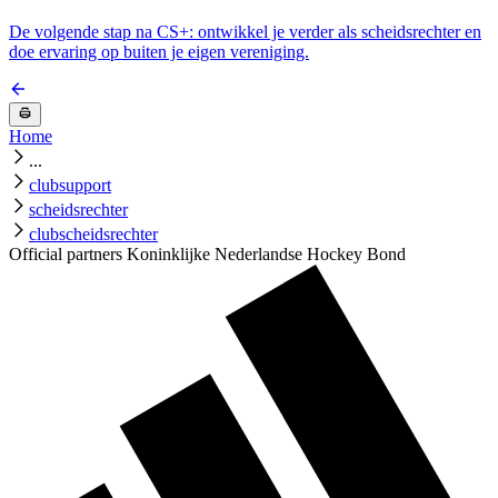
De volgende stap na CS+: ontwikkel je verder als scheidsrechter en
doe ervaring op buiten je eigen vereniging.
Home
...
clubsupport
scheidsrechter
clubscheidsrechter
Official partners Koninklijke Nederlandse Hockey Bond