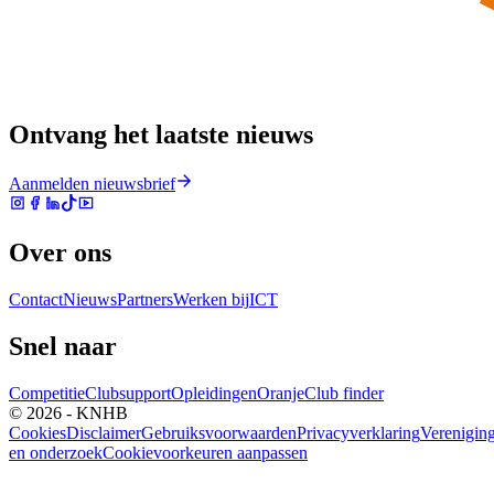
Ontvang het laatste nieuws
Aanmelden nieuwsbrief
Over ons
Contact
Nieuws
Partners
Werken bij
ICT
Snel naar
Competitie
Clubsupport
Opleidingen
Oranje
Club finder
© 2026 - KNHB
Cookies
Disclaimer
Gebruiksvoorwaarden
Privacyverklaring
Verenigin
en onderzoek
Cookievoorkeuren aanpassen