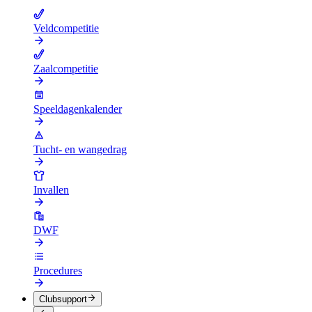
Veldcompetitie
Zaalcompetitie
Speeldagenkalender
Tucht- en wangedrag
Invallen
DWF
Procedures
Clubsupport