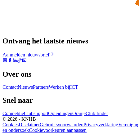
Ontvang het laatste nieuws
Aanmelden nieuwsbrief
Over ons
Contact
Nieuws
Partners
Werken bij
ICT
Snel naar
Competitie
Clubsupport
Opleidingen
Oranje
Club finder
© 2026 - KNHB
Cookies
Disclaimer
Gebruiksvoorwaarden
Privacyverklaring
Verenigin
en onderzoek
Cookievoorkeuren aanpassen