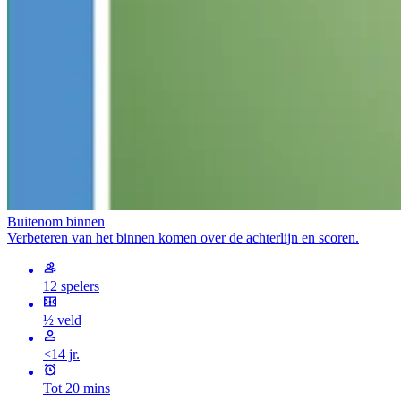
Buitenom binnen
Verbeteren van het binnen komen over de achterlijn en scoren.
12 spelers
½ veld
<14 jr.
Tot 20 mins