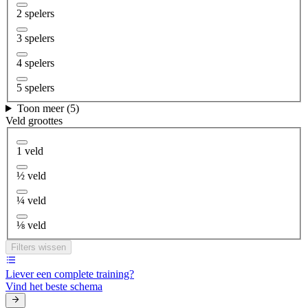
2 spelers
3 spelers
4 spelers
5 spelers
Toon meer (5)
Veld groottes
1 veld
½ veld
¼ veld
⅛ veld
Filters wissen
Liever een complete training?
Vind het beste schema