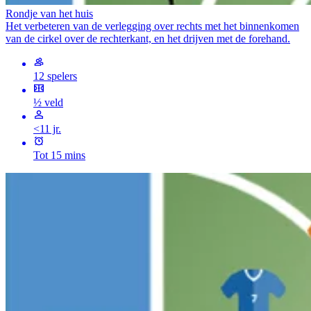
Rondje van het huis
Het verbeteren van de verlegging over rechts met het binnenkomen
van de cirkel over de rechterkant, en het drijven met de forehand.
12 spelers
½ veld
<11 jr.
Tot 15 mins