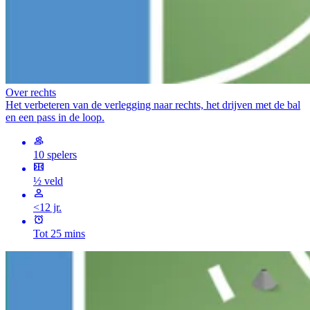
Over rechts
Het verbeteren van de verlegging naar rechts, het drijven met de bal
en een pass in de loop.
10 spelers
½ veld
<12 jr.
Tot 25 mins