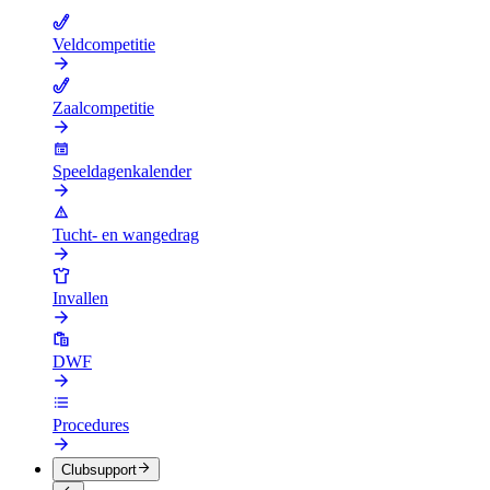
Veldcompetitie
Zaalcompetitie
Speeldagenkalender
Tucht- en wangedrag
Invallen
DWF
Procedures
Clubsupport