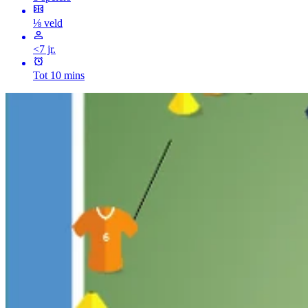
⅛ veld
<7 jr.
Tot 10 mins