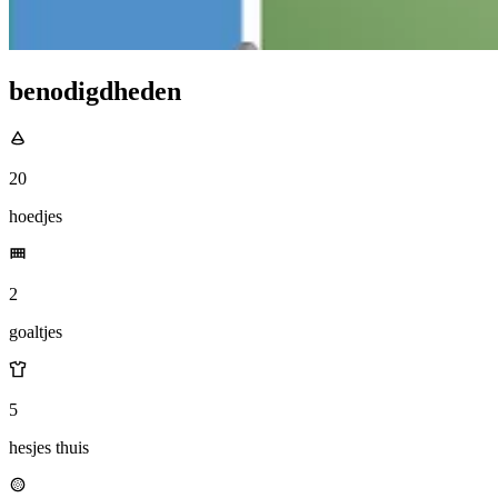
benodigdheden
20
hoedjes
2
goaltjes
5
hesjes thuis