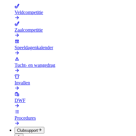
Veldcompetitie
Zaalcompetitie
Speeldagenkalender
Tucht- en wangedrag
Invallen
DWF
Procedures
Clubsupport