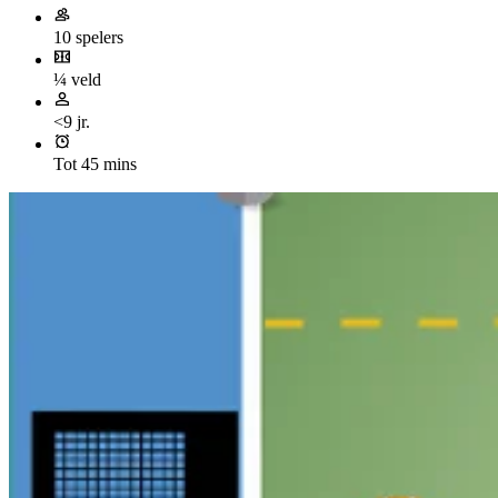
10 spelers
¼ veld
<9 jr.
Tot 45 mins