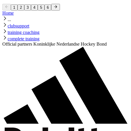
1
2
3
4
5
6
Home
...
clubsupport
training coaching
complete training
Official partners Koninklijke Nederlandse Hockey Bond