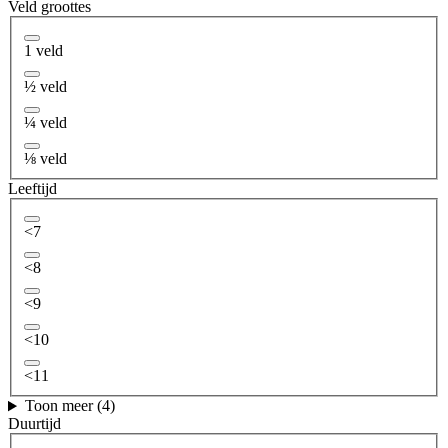
Veld groottes
1 veld
½ veld
¼ veld
⅛ veld
Leeftijd
<7
<8
<9
<10
<11
Toon meer (4)
Duurtijd