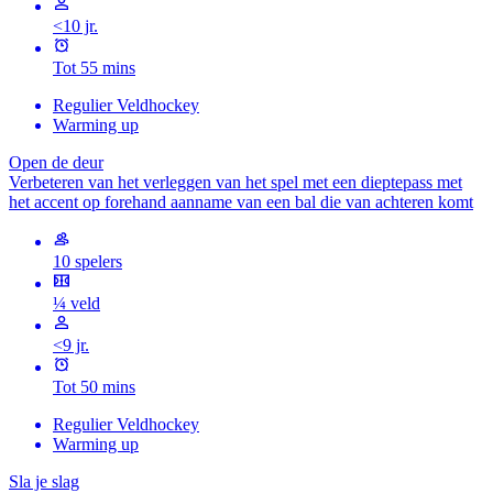
<10 jr.
Tot 55 mins
Regulier Veldhockey
Warming up
Open de deur
Verbeteren van het verleggen van het spel met een dieptepass met
het accent op forehand aanname van een bal die van achteren komt
10 spelers
¼ veld
<9 jr.
Tot 50 mins
Regulier Veldhockey
Warming up
Sla je slag