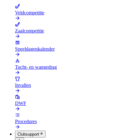
Veldcompetitie
Zaalcompetitie
Speeldagenkalender
Tucht- en wangedrag
Invallen
DWF
Procedures
Clubsupport