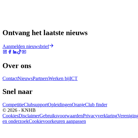
Ontvang het laatste nieuws
Aanmelden nieuwsbrief
Over ons
Contact
Nieuws
Partners
Werken bij
ICT
Snel naar
Competitie
Clubsupport
Opleidingen
Oranje
Club finder
© 2026 - KNHB
Cookies
Disclaimer
Gebruiksvoorwaarden
Privacyverklaring
Verenigin
en onderzoek
Cookievoorkeuren aanpassen