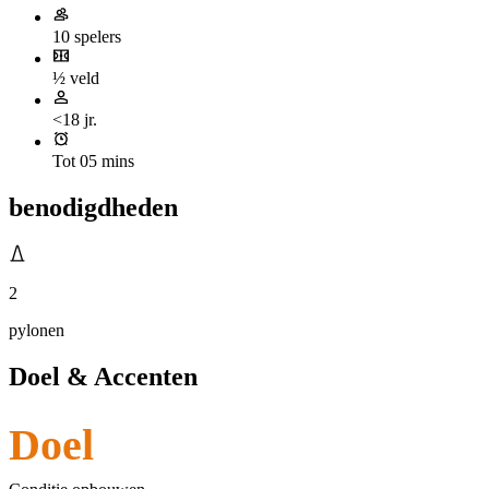
10 spelers
½ veld
<18 jr.
Tot 05 mins
benodigdheden
2
pylonen
Doel & Accenten
Doel