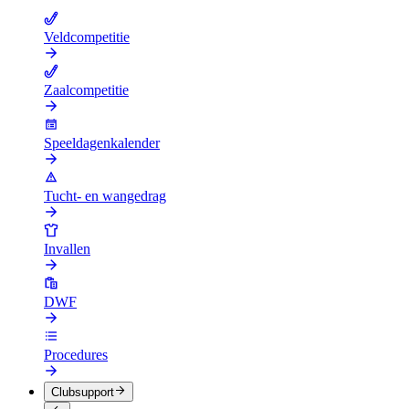
Veldcompetitie
Zaalcompetitie
Speeldagenkalender
Tucht- en wangedrag
Invallen
DWF
Procedures
Clubsupport