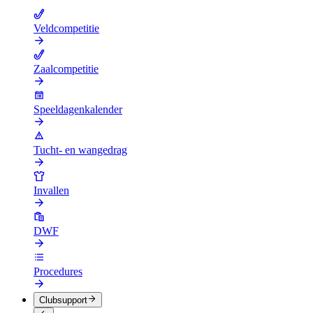
Veldcompetitie
Zaalcompetitie
Speeldagenkalender
Tucht- en wangedrag
Invallen
DWF
Procedures
Clubsupport