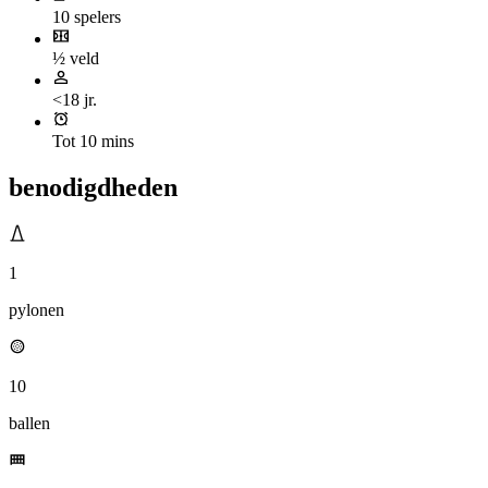
10 spelers
½ veld
<18 jr.
Tot 10 mins
benodigdheden
1
pylonen
10
ballen