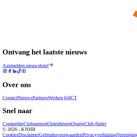
Ontvang het laatste nieuws
Aanmelden nieuwsbrief
Over ons
Contact
Nieuws
Partners
Werken bij
ICT
Snel naar
Competitie
Clubsupport
Opleidingen
Oranje
Club finder
© 2026 - KNHB
Cookies
Disclaimer
Gebruiksvoorwaarden
Privacyverklaring
Verenigin