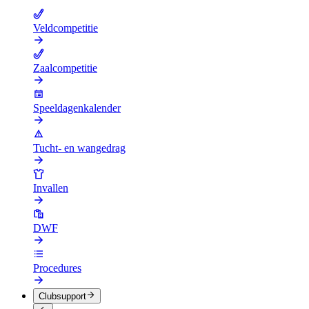
Veldcompetitie
Zaalcompetitie
Speeldagenkalender
Tucht- en wangedrag
Invallen
DWF
Procedures
Clubsupport