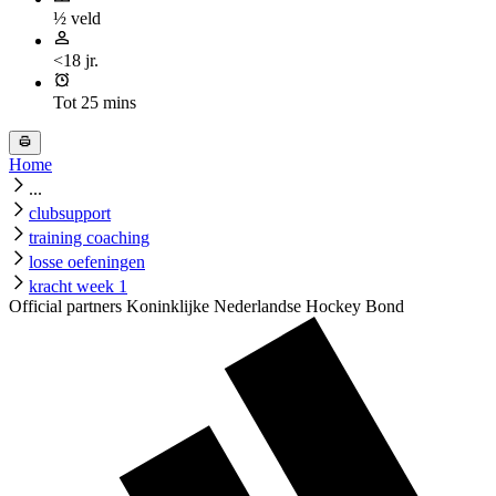
½ veld
<18 jr.
Tot 25 mins
Home
...
clubsupport
training coaching
losse oefeningen
kracht week 1
Official partners Koninklijke Nederlandse Hockey Bond