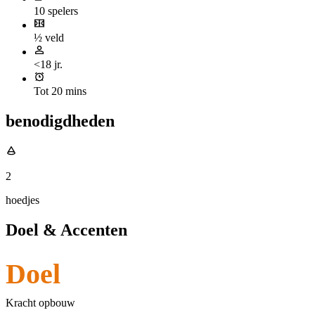
10 spelers
½ veld
<18 jr.
Tot 20 mins
benodigdheden
2
hoedjes
Doel & Accenten
Doel
Kracht opbouw