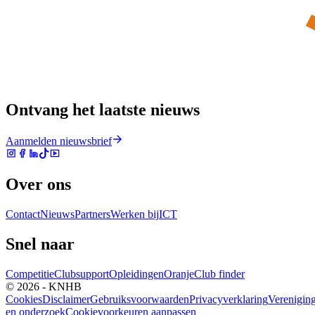
Ontvang het laatste nieuws
Aanmelden nieuwsbrief
Over ons
Contact
Nieuws
Partners
Werken bij
ICT
Snel naar
Competitie
Clubsupport
Opleidingen
Oranje
Club finder
© 2026 - KNHB
Cookies
Disclaimer
Gebruiksvoorwaarden
Privacyverklaring
Verenigin
en onderzoek
Cookievoorkeuren aanpassen