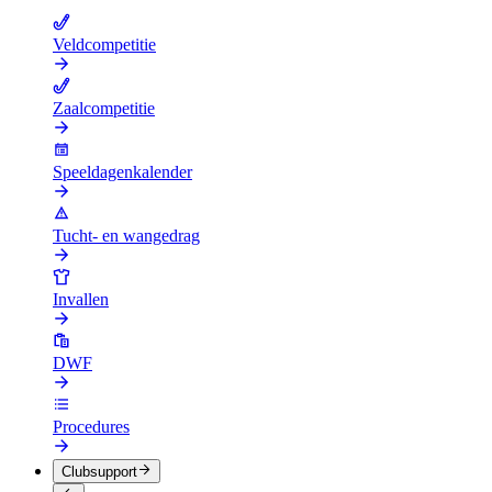
Veldcompetitie
Zaalcompetitie
Speeldagenkalender
Tucht- en wangedrag
Invallen
DWF
Procedures
Clubsupport