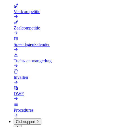
Veldcompetitie
Zaalcompetitie
Speeldagenkalender
Tucht- en wangedrag
Invallen
DWF
Procedures
Clubsupport