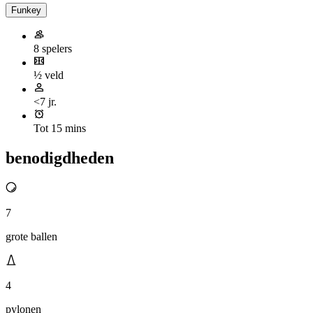
Funkey
8 spelers
½ veld
<7 jr.
Tot 15 mins
benodigdheden
7
grote ballen
4
pylonen