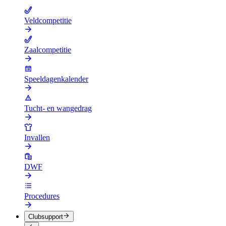
Veldcompetitie
Zaalcompetitie
Speeldagenkalender
Tucht- en wangedrag
Invallen
DWF
Procedures
Clubsupport