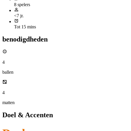
8 spelers
<7 jr.
Tot 15 mins
benodigdheden
4
ballen
4
matten
Doel & Accenten