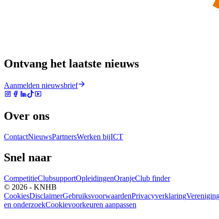
Ontvang het laatste nieuws
Aanmelden nieuwsbrief
Over ons
Contact
Nieuws
Partners
Werken bij
ICT
Snel naar
Competitie
Clubsupport
Opleidingen
Oranje
Club finder
© 2026 - KNHB
Cookies
Disclaimer
Gebruiksvoorwaarden
Privacyverklaring
Verenigin
en onderzoek
Cookievoorkeuren aanpassen