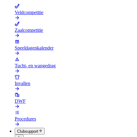
Veldcompetitie
Zaalcompetitie
Speeldagenkalender
Tucht- en wangedrag
Invallen
DWF
Procedures
Clubsupport