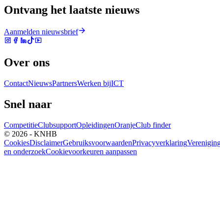
Ontvang het laatste nieuws
Aanmelden nieuwsbrief
Over ons
Contact
Nieuws
Partners
Werken bij
ICT
Snel naar
Competitie
Clubsupport
Opleidingen
Oranje
Club finder
© 2026 - KNHB
Cookies
Disclaimer
Gebruiksvoorwaarden
Privacyverklaring
Verenigin
en onderzoek
Cookievoorkeuren aanpassen