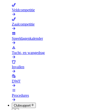
Veldcompetitie
Zaalcompetitie
Speeldagenkalender
Tucht- en wangedrag
Invallen
DWF
Procedures
Clubsupport