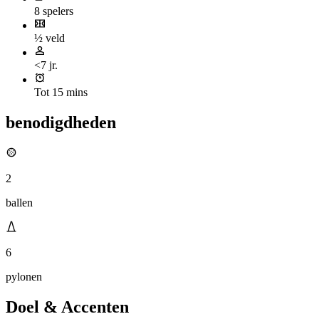
8 spelers
½ veld
<7 jr.
Tot 15 mins
benodigdheden
2
ballen
6
pylonen
Doel & Accenten