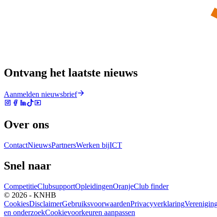
Ontvang het laatste nieuws
Aanmelden nieuwsbrief
Over ons
Contact
Nieuws
Partners
Werken bij
ICT
Snel naar
Competitie
Clubsupport
Opleidingen
Oranje
Club finder
© 2026 - KNHB
Cookies
Disclaimer
Gebruiksvoorwaarden
Privacyverklaring
Verenigin
en onderzoek
Cookievoorkeuren aanpassen