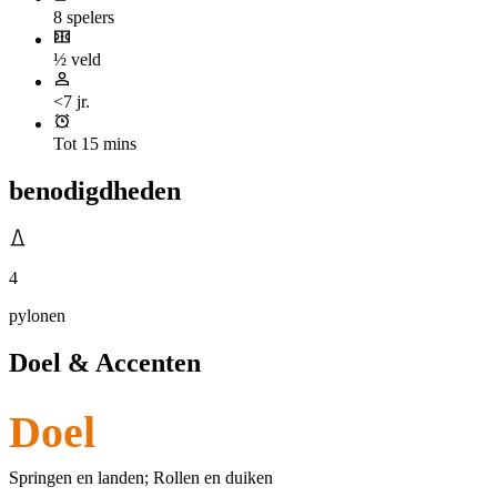
8 spelers
½ veld
<7 jr.
Tot 15 mins
benodigdheden
4
pylonen
Doel & Accenten
Doel
Springen en landen; Rollen en duiken