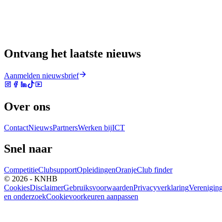
Ontvang het laatste nieuws
Aanmelden nieuwsbrief
Over ons
Contact
Nieuws
Partners
Werken bij
ICT
Snel naar
Competitie
Clubsupport
Opleidingen
Oranje
Club finder
© 2026 - KNHB
Cookies
Disclaimer
Gebruiksvoorwaarden
Privacyverklaring
Verenigin
en onderzoek
Cookievoorkeuren aanpassen