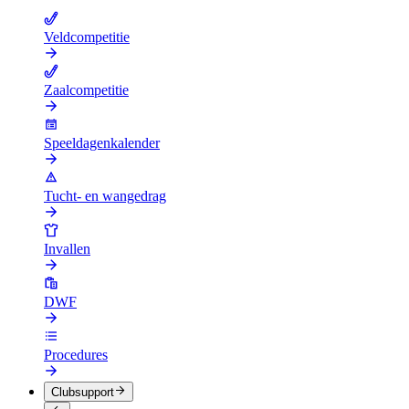
Veldcompetitie
Zaalcompetitie
Speeldagenkalender
Tucht- en wangedrag
Invallen
DWF
Procedures
Clubsupport