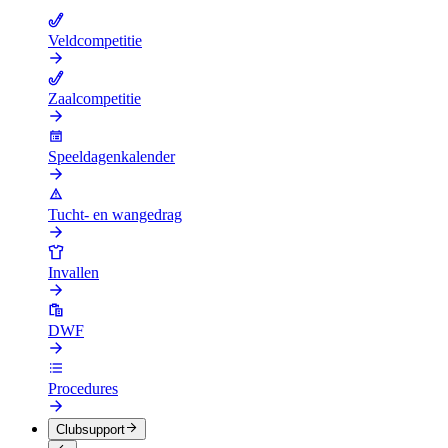
Veldcompetitie
Zaalcompetitie
Speeldagenkalender
Tucht- en wangedrag
Invallen
DWF
Procedures
Clubsupport