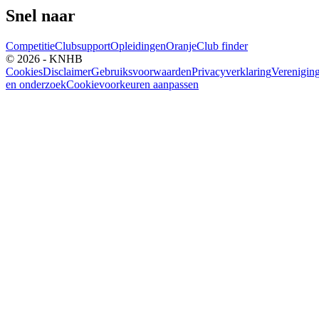
Snel naar
Competitie
Clubsupport
Opleidingen
Oranje
Club finder
© 2026 - KNHB
Cookies
Disclaimer
Gebruiksvoorwaarden
Privacyverklaring
Verenigin
en onderzoek
Cookievoorkeuren aanpassen