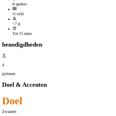
8 spelers
½ veld
<7 jr.
Tot 15 mins
benodigdheden
4
pylonen
Doel & Accenten
Doel
Zwaaien