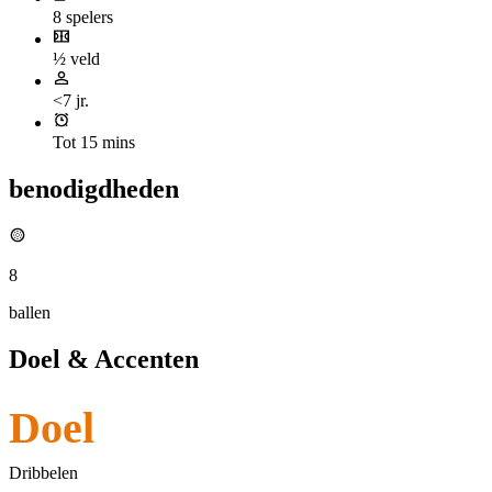
8 spelers
½ veld
<7 jr.
Tot 15 mins
benodigdheden
8
ballen
Doel & Accenten
Doel
Dribbelen