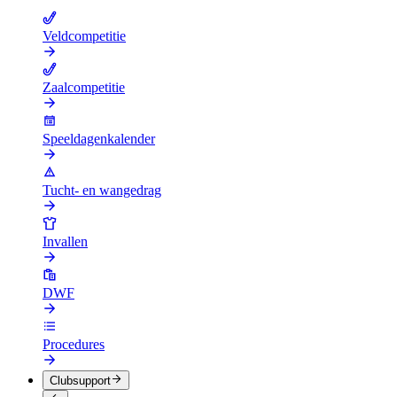
Veldcompetitie
Zaalcompetitie
Speeldagenkalender
Tucht- en wangedrag
Invallen
DWF
Procedures
Clubsupport