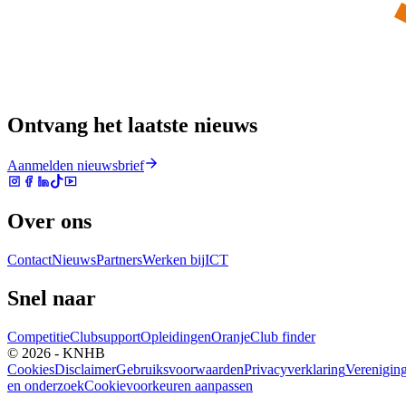
Ontvang het laatste nieuws
Aanmelden nieuwsbrief
Over ons
Contact
Nieuws
Partners
Werken bij
ICT
Snel naar
Competitie
Clubsupport
Opleidingen
Oranje
Club finder
© 2026 - KNHB
Cookies
Disclaimer
Gebruiksvoorwaarden
Privacyverklaring
Verenigin
en onderzoek
Cookievoorkeuren aanpassen