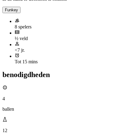
Funkey
8 spelers
½ veld
<7 jr.
Tot 15 mins
benodigdheden
4
ballen
12