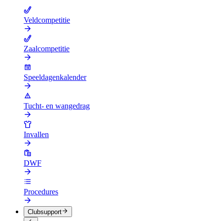
Veldcompetitie
Zaalcompetitie
Speeldagenkalender
Tucht- en wangedrag
Invallen
DWF
Procedures
Clubsupport