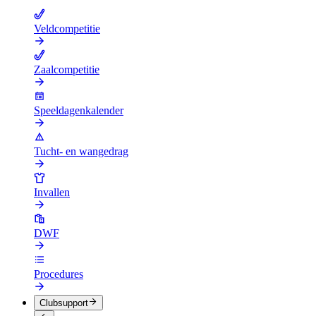
Veldcompetitie
Zaalcompetitie
Speeldagenkalender
Tucht- en wangedrag
Invallen
DWF
Procedures
Clubsupport