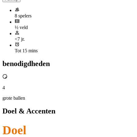
8 spelers
½ veld
<7 jr.
Tot 15 mins
benodigdheden
4
grote ballen
Doel & Accenten
Doel