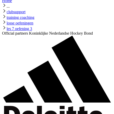
Home
...
clubsupport
training coaching
losse oefeningen
les 7 oefening 3
Official partners Koninklijke Nederlandse Hockey Bond