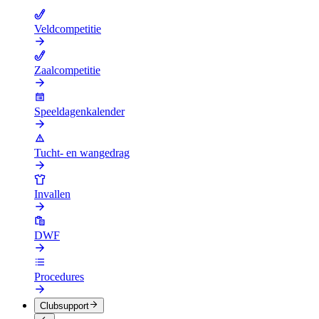
Veldcompetitie
Zaalcompetitie
Speeldagenkalender
Tucht- en wangedrag
Invallen
DWF
Procedures
Clubsupport