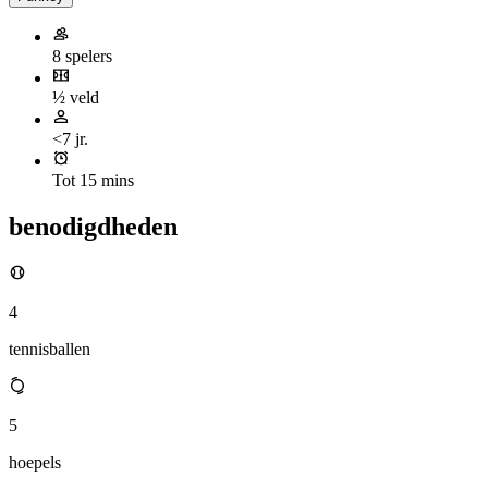
8 spelers
½ veld
<7 jr.
Tot 15 mins
benodigdheden
4
tennisballen
5
hoepels