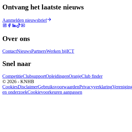
Ontvang het laatste nieuws
Aanmelden nieuwsbrief
Over ons
Contact
Nieuws
Partners
Werken bij
ICT
Snel naar
Competitie
Clubsupport
Opleidingen
Oranje
Club finder
© 2026 - KNHB
Cookies
Disclaimer
Gebruiksvoorwaarden
Privacyverklaring
Verenigin
en onderzoek
Cookievoorkeuren aanpassen