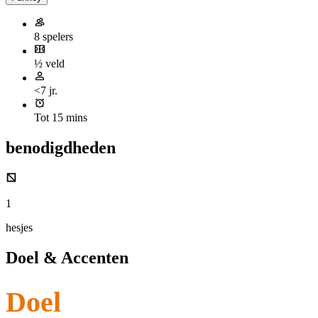
8 spelers
½ veld
<7 jr.
Tot 15 mins
benodigdheden
1
hesjes
Doel & Accenten
Doel