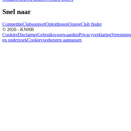
Snel naar
Competitie
Clubsupport
Opleidingen
Oranje
Club finder
© 2026 - KNHB
Cookies
Disclaimer
Gebruiksvoorwaarden
Privacyverklaring
Verenigin
en onderzoek
Cookievoorkeuren aanpassen