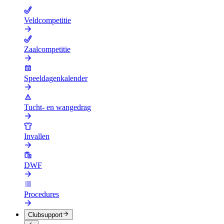
Veldcompetitie
Zaalcompetitie
Speeldagenkalender
Tucht- en wangedrag
Invallen
DWF
Procedures
Clubsupport