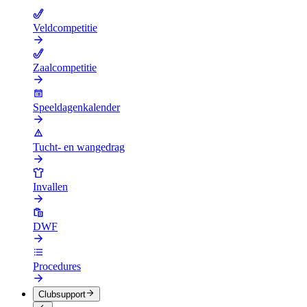
Veldcompetitie
Zaalcompetitie
Speeldagenkalender
Tucht- en wangedrag
Invallen
DWF
Procedures
Clubsupport