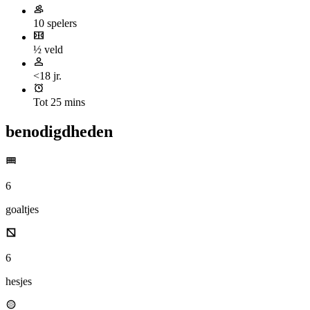
10 spelers
½ veld
<18 jr.
Tot 25 mins
benodigdheden
6
goaltjes
6
hesjes