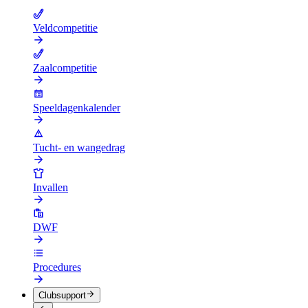
Veldcompetitie
Zaalcompetitie
Speeldagenkalender
Tucht- en wangedrag
Invallen
DWF
Procedures
Clubsupport