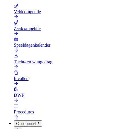
Veldcompetitie
Zaalcompetitie
Speeldagenkalender
Tucht- en wangedrag
Invallen
DWF
Procedures
Clubsupport