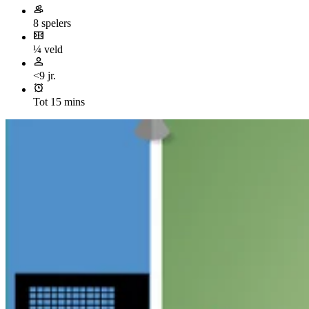
8 spelers
¼ veld
<9 jr.
Tot 15 mins