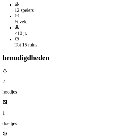
12 spelers
½ veld
<10 jr.
Tot 15 mins
benodigdheden
2
hoedjes
1
doeltjes