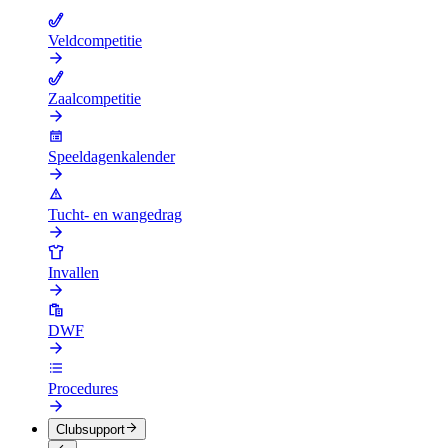
Veldcompetitie
Zaalcompetitie
Speeldagenkalender
Tucht- en wangedrag
Invallen
DWF
Procedures
Clubsupport