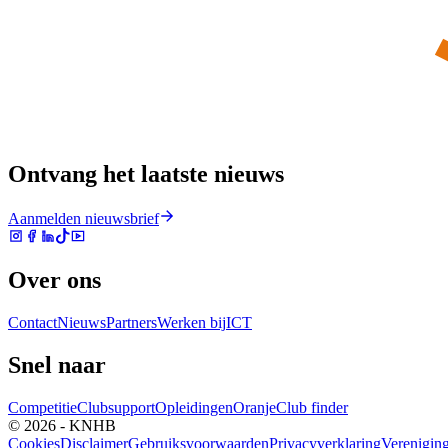
Ontvang het laatste nieuws
Aanmelden nieuwsbrief
Over ons
Contact
Nieuws
Partners
Werken bij
ICT
Snel naar
Competitie
Clubsupport
Opleidingen
Oranje
Club finder
© 2026 - KNHB
Cookies
Disclaimer
Gebruiksvoorwaarden
Privacyverklaring
Verenigin