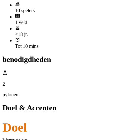
10 spelers
1 veld
<18 jr.
Tot 10 mins
benodigdheden
2
pylonen
Doel & Accenten
Doel