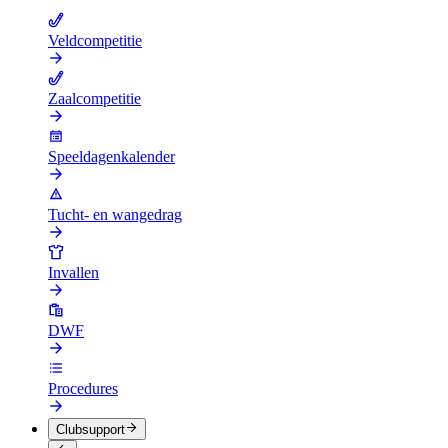
Veldcompetitie
Zaalcompetitie
Speeldagenkalender
Tucht- en wangedrag
Invallen
DWF
Procedures
Clubsupport