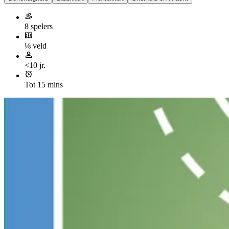
8 spelers
⅛ veld
<10 jr.
Tot 15 mins